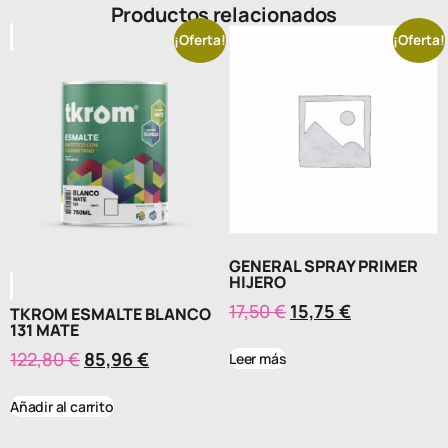
Productos relacionados
¡Oferta!
¡Oferta!
GENERAL SPRAY PRIMER
HIJERO
17,50
€
15,75
€
TKROM ESMALTE BLANCO
131 MATE
122,80
€
85,96
€
Leer más
Añadir al carrito