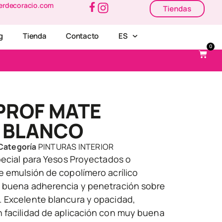
erdecoracio.com
Tiendas
g
Tienda
Contacto
ES
0
PROF MATE
A BLANCO
Categoría
PINTURAS INTERIOR
pecial para Yesos Proyectados o
e emulsión de copolímero acrílico
 buena adherencia y penetración sobre
 Excelente blancura y opacidad,
 facilidad de aplicación con muy buena