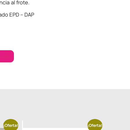
ncia al frote.
cado EPD – DAP
rrito
¡Oferta!
¡Oferta!