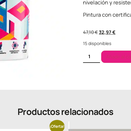
nivelación y resiste
Pintura con certifi
47,10
€
32,97
€
15 disponibles
Añadir al ca
Productos relacionados
¡Oferta!