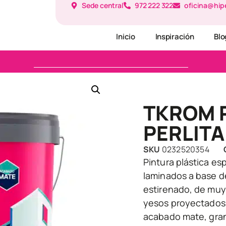
Sede central
972 222 322
oficina@hip
Inicio
Inspiración
Blo
TKROM 
PERLIT
SKU
0232520354
Pintura plástica es
laminados a base d
estirenado, de muy
yesos proyectados.
acabado mate, gran