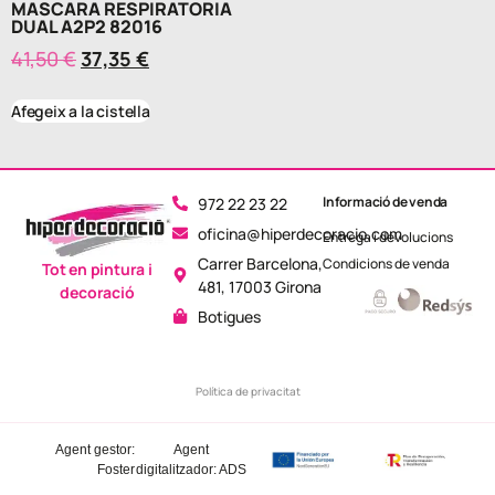
MASCARA RESPIRATORIA
DUAL A2P2 82016
41,50
€
37,35
€
Afegeix a la cistella
Informació de venda
972 22 23 22
oficina@hiperdecoracio.com
Entrega i devolucions
Carrer Barcelona,
Condicions de venda
Tot en pintura i
481, 17003 Girona
decoració
Botigues
Política de privacitat
Agent gestor:
Agent
Foster
digitalitzador: ADS