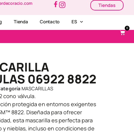
erdecoracio.com
Tiendas
g
Tienda
Contacto
ES
0
CARILLA
LAS 06922 8822
ategoría
MASCARILLAS
2 cono válvula.
ación protegida en entornos exigentes
 3M™ 8822. Diseñada para ofrecer
ad, esta mascarilla es perfecta para
 y nieblas, incluso en condiciones de