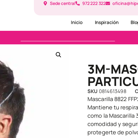
Sede central
972 222 322
oficina@hip
Inicio
Inspiración
Blo
3M-MAS
PARTICU
SKU
0814613498
C
Mascarilla 8822 FFP
Mantiene tu respir
como la Mascarilla
comodidad y segurid
protegerte de polvo