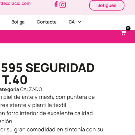
rdecoracio.com
Botigues
Botiga
Contacte
CA
0
 595 SEGURIDAD
T.40
ategoria
CALZADO
n piel de ante y mesh, con puntera de
 resistente y plantilla textil
on forro interior de excelente calidad
ación.
por su gran comodidad en sintonía con su