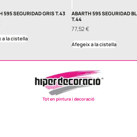
 595 SEGURIDAD GRIS T.43
ABARTH 595 SEGURIDAD B
T.44
€
77,52
€
a la cistella
Afegeix a la cistella
Tot en pintura i decoració