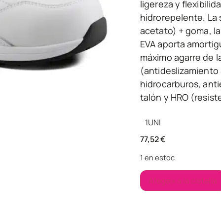
ligereza y flexibili
hidrorepelente. La s
acetato) + goma, la
EVA aporta amortigu
máximo agarre de la
(antideslizamiento 
hidrocarburos, anti
talón y HRO (resist
1
UNI
77,52
€
1 en estoc
Afegeix a la cistella