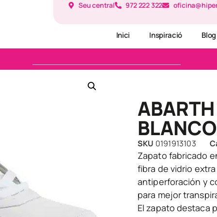
Seu central
972 222 322
oficina@hipe
Inici
Inspiració
Blog
ABARTH
BLANCO 
SKU
0191913103
C
Zapato fabricado e
fibra de vidrio extra
antiperforación y c
para mejor transpir
El zapato destaca 