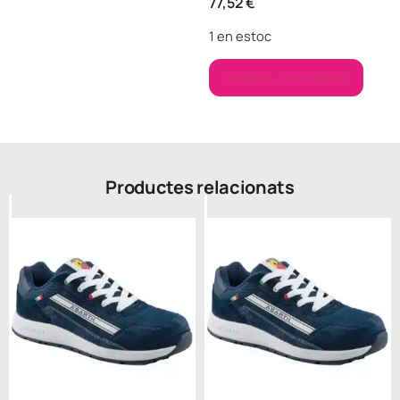
77,52
€
1 en estoc
Afegeix a la cistella
Productes relacionats