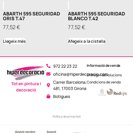
ABARTH 595 SEGURIDAD
ABARTH 595 SEGURIDAD
GRIS T.47
BLANCO T.42
77,52
€
77,52
€
Llegeix més
Afegeix a la cistella
Informació de venda
972 22 23 22
oficina@hiperdecoracio.com
Entrega i devolucions
Carrer Barcelona,
Condicions de venda
Tot en pintura i
481, 17003 Girona
decoració
Botigues
Política de privacitat
Agent gestor:
Agent