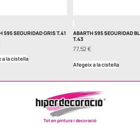
 595 SEGURIDAD GRIS T.41
ABARTH 595 SEGURIDAD B
T.43
€
77,52
€
a la cistella
Afegeix a la cistella
Tot en pintura i decoració