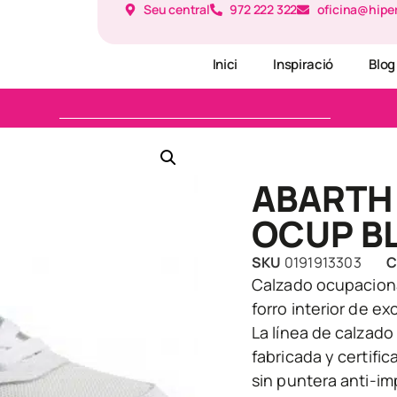
Seu central
972 222 322
oficina@hipe
Inici
Inspiració
Blog
ABARTH
OCUP B
SKU
0191913303
C
Calzado ocupaciona
forro interior de e
La línea de calzad
fabricada y certifi
sin puntera anti-imp