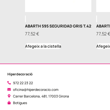
ABARTH 595 SEGURIDAD GRIS T.42
ABARTH
77,52
€
77,52
Afegeix a la cistella
Afegeix 
Hiperdecoració
972 22 23 22
oficina@hiperdecoracio.com
Carrer Barcelona, 481, 17003 Girona
Botigues