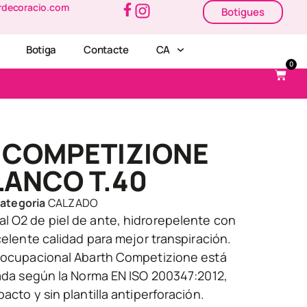
rdecoracio.com
Botigues
Botiga
Contacte
CA
0
 COMPETIZIONE
LANCO T.40
ategoria
CALZADO
l O2 de piel de ante, hidrorepelente con
xcelente calidad para mejor transpiración.
o ocupacional Abarth Competizione está
cada según la Norma EN ISO 200347:2012,
acto y sin plantilla antiperforación.