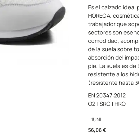
Es el calzado ideal
HORECA, cosmética,
trabajador que sopo
sectores son esenc
comodidad, acompañ
de la suela sobre to
absorción del impact
pie. La suela es de 
resistente a los hi
(resistente hasta 3
EN 20347:2012
O2 | SRC | HRO
1
UNI
56,06
€