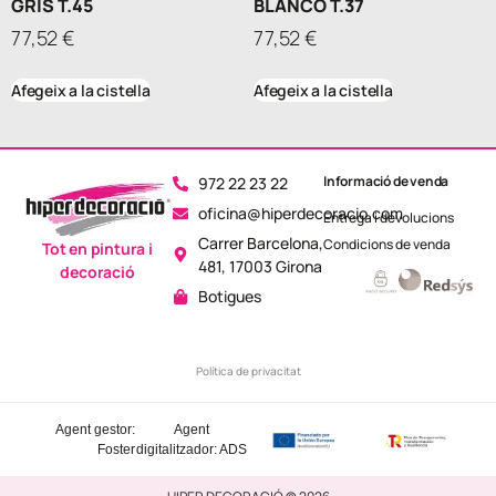
GRIS T.45
BLANCO T.37
77,52
€
77,52
€
Afegeix a la cistella
Afegeix a la cistella
Informació de venda
972 22 23 22
oficina@hiperdecoracio.com
Entrega i devolucions
Carrer Barcelona,
Condicions de venda
Tot en pintura i
481, 17003 Girona
decoració
Botigues
Política de privacitat
Agent gestor:
Agent
Foster
digitalitzador: ADS