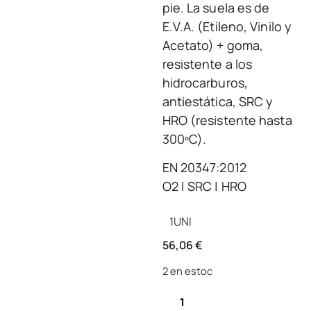
pie. La suela es de
E.V.A. (Etileno, Vinilo y
Acetato) + goma,
resistente a los
hidrocarburos,
antiestática, SRC y
HRO (resistente hasta
300ºC).
EN 20347:2012
O2 | SRC | HRO
1
UNI
56,06
€
2 en estoc