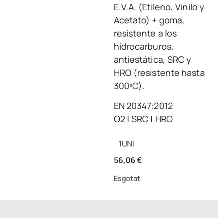
E.V.A. (Etileno, Vinilo y
Acetato) + goma,
resistente a los
hidrocarburos,
antiestática, SRC y
HRO (resistente hasta
300ºC).
EN 20347:2012
O2 | SRC | HRO
1
UNI
56,06
€
Esgotat