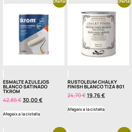
Oferta!
Oferta!
ESMALTE AZULEJOS
RUSTOLEUM CHALKY
BLANCO SATINADO
FINISH BLANCO TIZA 801
TKROM
24,70
€
19,76
€
42,85
€
30,00
€
Afegeix a la cistella
Afegeix a la cistella