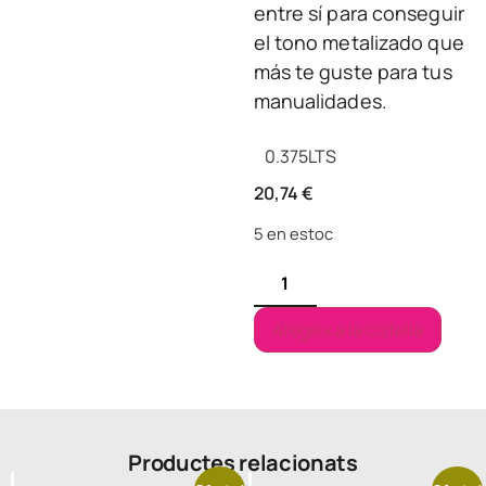
entre sí para conseguir
el tono metalizado que
más te guste para tus
manualidades.
0.375
LTS
20,74
€
5 en estoc
Afegeix a la cistella
Productes relacionats