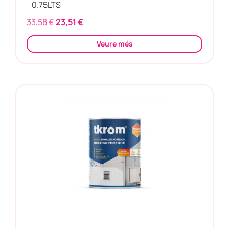
0.75
LTS
33,58
€
23,51
€
Veure més