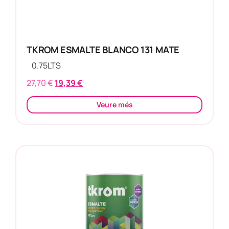
TKROM ESMALTE BLANCO 131 MATE
0.75
LTS
27,70
€
19,39
€
Veure més