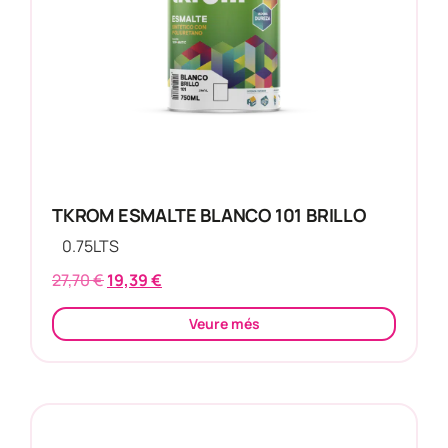
TKROM ESMALTE BLANCO 101 BRILLO
0.75
LTS
27,70
€
19,39
€
Veure més