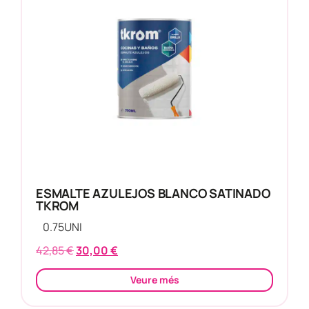
ESMALTE AZULEJOS BLANCO SATINADO
TKROM
0.75
UNI
42,85
€
30,00
€
Veure més