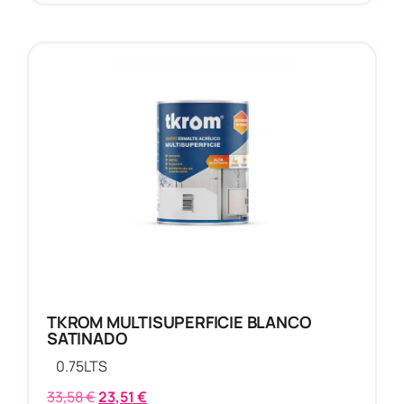
TKROM MULTISUPERFICIE BLANCO
SATINADO
0.75
LTS
33,58
€
23,51
€