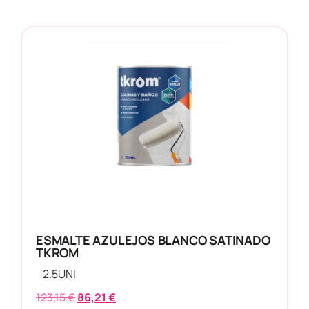
ESMALTE AZULEJOS BLANCO SATINADO
TKROM
2.5
UNI
123,15
€
86,21
€