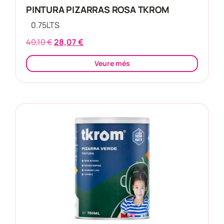
PINTURA PIZARRAS ROSA TKROM
0.75
LTS
40,10
€
28,07
€
Veure més