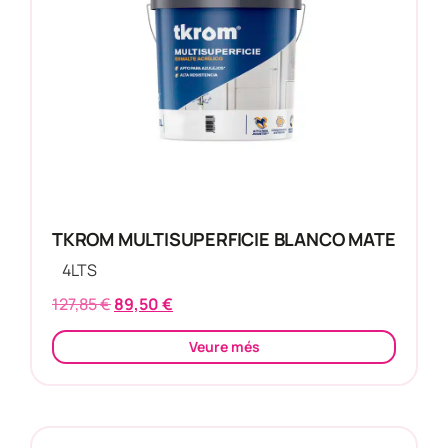
TKROM MULTISUPERFICIE BLANCO MATE
4
LTS
127,85
€
89,50
€
Veure més