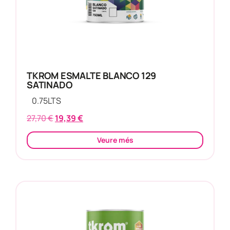
TKROM ESMALTE BLANCO 129
SATINADO
0.75
LTS
27,70
€
19,39
€
Veure més