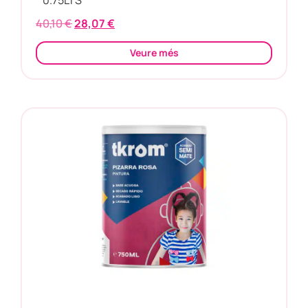
40,10
€
28,07
€
Veure més