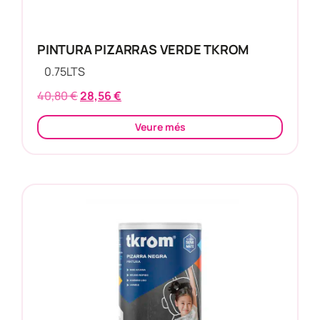
PINTURA PIZARRAS VERDE TKROM
0.75
LTS
40,80
€
28,56
€
Veure més