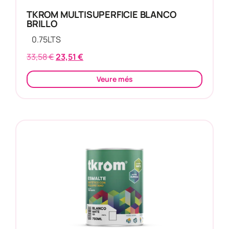
TKROM MULTISUPERFICIE BLANCO
BRILLO
0.75
LTS
33,58
€
23,51
€
Veure més