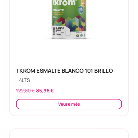
TKROM ESMALTE BLANCO 101 BRILLO
4
LTS
122,80
€
85,96
€
Veure més