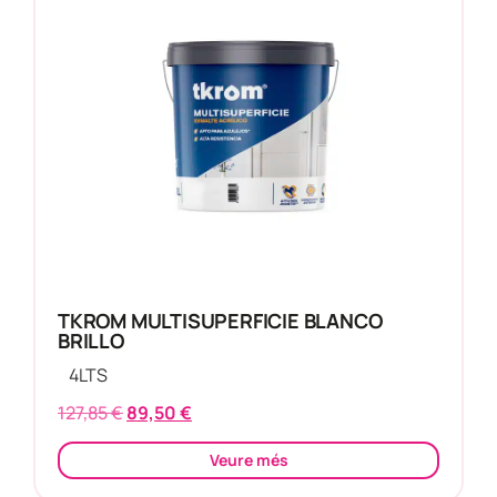
TKROM MULTISUPERFICIE BLANCO
BRILLO
4
LTS
127,85
€
89,50
€
Veure més