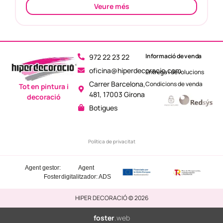
Veure més
Informació de venda
972 22 23 22
oficina@hiperdecoracio.com
Entrega i devolucions
Carrer Barcelona,
Condicions de venda
Tot en pintura i
481, 17003 Girona
decoració
Botigues
Política de privacitat
Agent gestor:
Agent
Foster
digitalitzador: ADS
HIPER DECORACIÓ © 2026
foster
.web