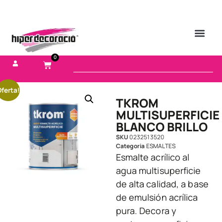
0
ferta!
TKROM
MULTISUPERFICIE
BLANCO BRILLO
SKU
0232513520
Categoria
ESMALTES
Esmalte acrílico al
agua multisuperficie
de alta calidad, a base
de emulsión acrílica
pura. Decora y