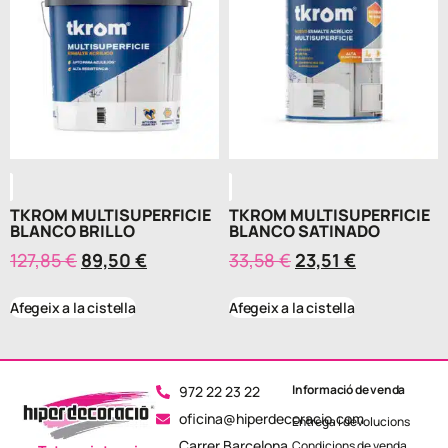
TKROM MULTISUPERFICIE
TKROM MULTISUPERFICIE
BLANCO BRILLO
BLANCO SATINADO
127,85
€
89,50
€
33,58
€
23,51
€
Afegeix a la cistella
Afegeix a la cistella
Informació de venda
972 22 23 22
oficina@hiperdecoracio.com
Entrega i devolucions
Carrer Barcelona,
Condicions de venda