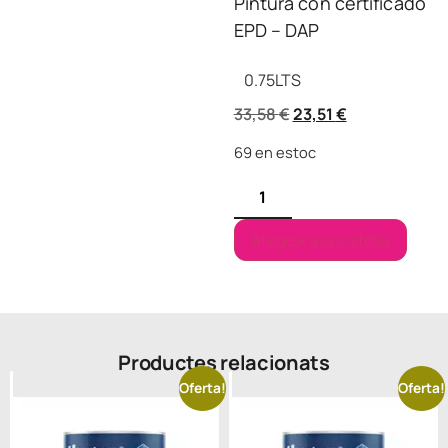
Pintura con certificado
EPD – DAP
0.75
LTS
33,58
€
23,51
€
69 en estoc
Afegeix a la cistella
Productes relacionats
Oferta!
Oferta!