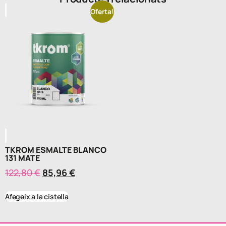
Oferta!
TKROM ESMALTE BLANCO
131 MATE
122,80
€
85,96
€
Afegeix a la cistella