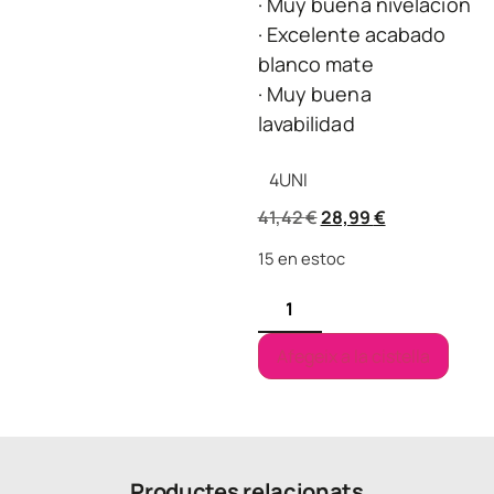
· Muy buena nivelación
· Excelente acabado
blanco mate
· Muy buena
lavabilidad
4
UNI
41,42
€
28,99
€
15 en estoc
Afegeix a la cistella
Productes relacionats