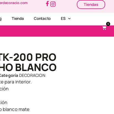
erdecoracio.com
Tiendas
g
Tienda
Contacto
ES
0
TK-200 PRO
HO BLANCO
Categoría
DECORACION
e para interior.
ación
ción
o blanco mate