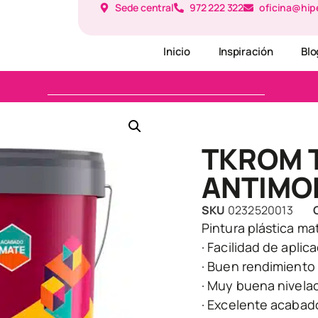
Sede central
972 222 322
oficina@hip
Inicio
Inspiración
Blo
TKROM 
ANTIMO
SKU
0232520013
Pintura plástica mat
· Facilidad de aplic
· Buen rendimiento
· Muy buena nivela
· Excelente acabad