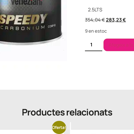
2.5
LTS
354,04
€
283,23
€
9 en estoc
Afegeix a la
Productes relacionats
Oferta!