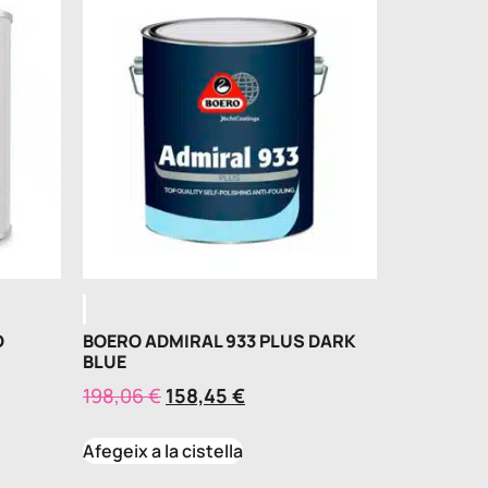
D
BOERO ADMIRAL 933 PLUS DARK
BLUE
198,06
€
158,45
€
Afegeix a la cistella