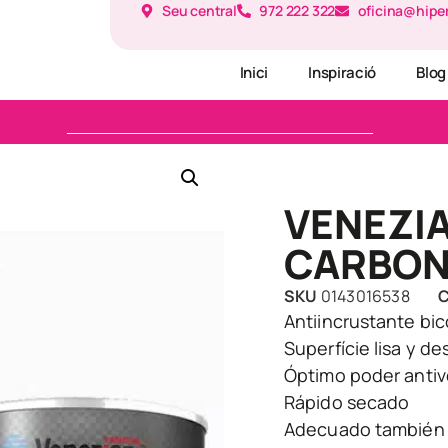
Seu central
972 222 322
oficina@hipe
Inici
Inspiració
Blog
VENEZIA
CARBON
SKU
0143016538
C
Antiincrustante bi
Superfície lisa y de
Óptimo poder antiv
Rápido secado
Adecuado también p