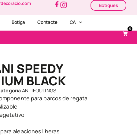
rdecoracio.com
Botigues
Botiga
Contacte
CA
0
NI SPEEDY
IUM BLACK
ategoria
ANTIFOULINGS
componente para barcos de regata.
slizable
egetativo
ara aleaciones liheras