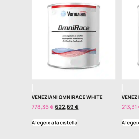
VENEZIANI OMNIRACE WHITE
VENEZI
778,36
€
622,69
€
213,31
Afegeix a la cistella
Afegeix 