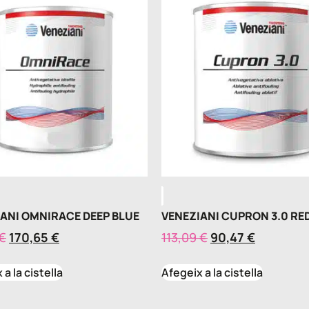
ANI OMNIRACE DEEP BLUE
VENEZIANI CUPRON 3.0 RE
€
170,65
€
113,09
€
90,47
€
a la cistella
Afegeix a la cistella