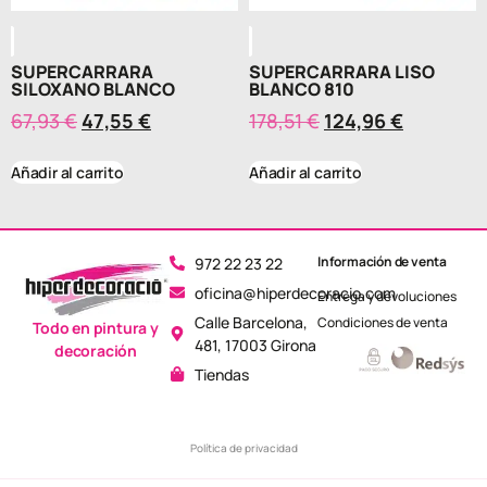
SUPERCARRARA
SUPERCARRARA LISO
SILOXANO BLANCO
BLANCO 810
67,93
€
47,55
€
178,51
€
124,96
€
Añadir al carrito
Añadir al carrito
Información de venta
972 22 23 22
oficina@hiperdecoracio.com
Entrega y devoluciones
Calle Barcelona, ​​
Condiciones de venta
Todo en pintura y
481, 17003 Girona
decoración
Tiendas
Política de privacidad