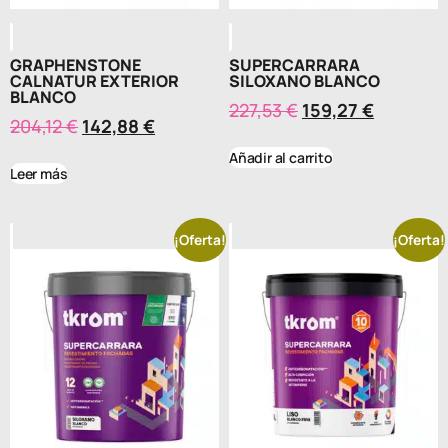
GRAPHENSTONE
SUPERCARRARA
CALNATUR EXTERIOR
SILOXANO BLANCO
BLANCO
227,53
€
159,27
€
204,12
€
142,88
€
Añadir al carrito
Leer más
¡Oferta!
¡Oferta!