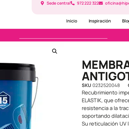
Sede central
972 222 322
oficina@hip
Inicio
Inspiración
Blo
MEMBRA
ANTIGO
SKU
0232520048
Recubrimiento imp
ELASTIK, que ofrece
resistencia a la tr
soportando dilatac
Su reticulación UV 