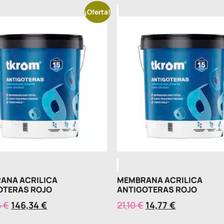
¡Oferta!
ANA ACRILICA
MEMBRANA ACRILICA
OTERAS ROJO
ANTIGOTERAS ROJO
5
€
146,34
€
21,10
€
14,77
€