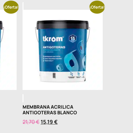
¡Oferta!
¡Oferta!
MEMBRANA ACRILICA
ANTIGOTERAS BLANCO
21,70
€
15,19
€