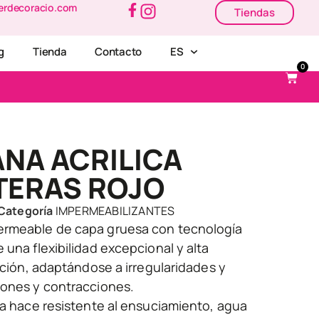
erdecoracio.com
Tiendas
g
Tienda
Contacto
ES
0
NA ACRILICA
TERAS ROJO
Categoría
IMPERMEABILIZANTES
ermeable de capa gruesa con tecnología
 una flexibilidad excepcional y alta
acción, adaptándose a irregularidades y
iones y contracciones.
la hace resistente al ensuciamiento, agua