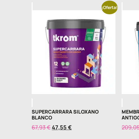
¡Oferta!
SUPERCARRARA SILOXANO
MEMBR
BLANCO
ANTIG
67,93
€
47,55
€
209,0