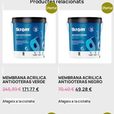
Productes relacionats
Oferta!
Oferta!
MEMBRANA ACRILICA
MEMBRANA ACRILICA
ANTIGOTERAS VERDE
ANTIGOTERAS NEGRO
245,39
€
171,77
€
70,40
€
49,28
€
Afegeix a la cistella
Afegeix a la cistella