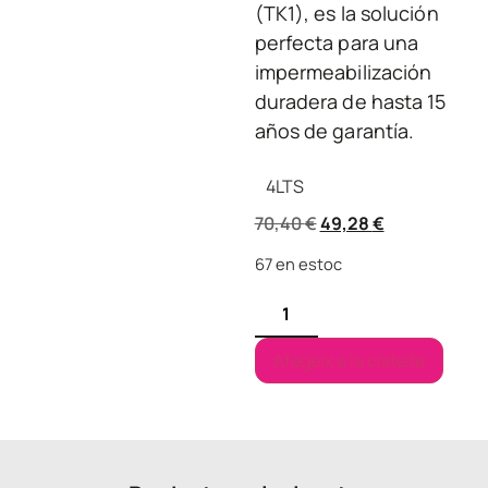
(TK1), es la solución
perfecta para una
impermeabilización
duradera de hasta 15
años de garantía.
4
LTS
70,40
€
49,28
€
67 en estoc
Afegeix a la cistella