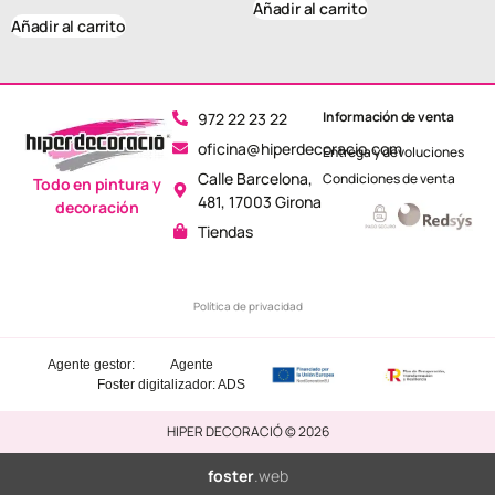
Añadir al carrito
Añadir al carrito
Información de venta
972 22 23 22
oficina@hiperdecoracio.com
Entrega y devoluciones
Calle Barcelona, ​​
Condiciones de venta
Todo en pintura y
481, 17003 Girona
decoración
Tiendas
Política de privacidad
Agente gestor:
Agente
Foster
digitalizador: ADS
HIPER DECORACIÓ © 2026
foster
.web