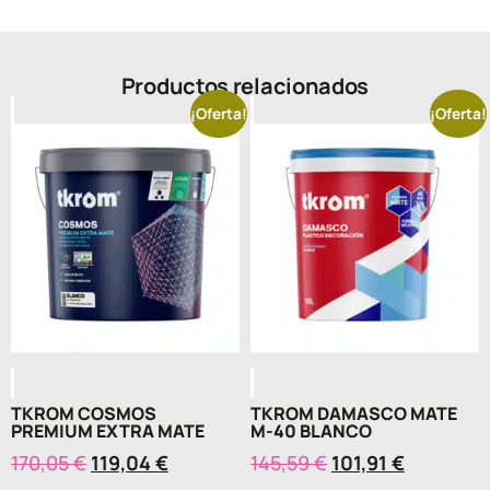
Productos relacionados
¡Oferta!
¡Oferta!
TKROM COSMOS
TKROM DAMASCO MATE
PREMIUM EXTRA MATE
M-40 BLANCO
170,05
€
119,04
€
145,59
€
101,91
€