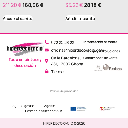
211,20
€
168,96
€
35,22
€
28,18
€
Añadir al carrito
Añadir al carrito
Información de venta
972 22 23 22
oficina@hiperdecoracio.com
Entrega y devoluciones
Calle Barcelona, ​​
Condiciones de venta
Todo en pintura y
481, 17003 Girona
decoración
Tiendas
Política de privacidad
Agente gestor:
Agente
Foster
digitalizador: ADS
HIPER DECORACIÓ © 2026