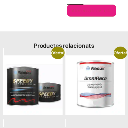
Afegeix a la cistella
Productes relacionats
Oferta!
Oferta!