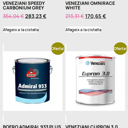
VENEZIANI SPEEDY
VENEZIANI OMNIRACE
CARBONIUM GREY
WHITE
354,04
€
283,23
€
213,31
€
170,65
€
Afegeix a la cistella
Afegeix a la cistella
Oferta!
Oferta!
BOERO ADMIRAL 933 PLUS
VENEZIANI CUPRON 3.0