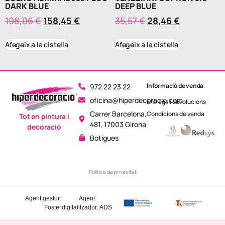
DARK BLUE
DEEP BLUE
198,06
€
158,45
€
35,57
€
28,46
€
Afegeix a la cistella
Afegeix a la cistella
Informació de venda
972 22 23 22
oficina@hiperdecoracio.com
Entrega i devolucions
Carrer Barcelona,
Condicions de venda
Tot en pintura i
481, 17003 Girona
decoració
Botigues
Política de privacitat
Agent gestor:
Agent
Foster
digitalitzador: ADS