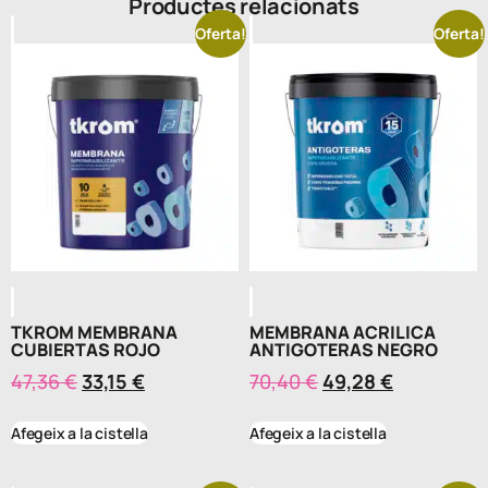
Productes relacionats
Oferta!
Oferta!
TKROM MEMBRANA
MEMBRANA ACRILICA
CUBIERTAS ROJO
ANTIGOTERAS NEGRO
47,36
€
33,15
€
70,40
€
49,28
€
Afegeix a la cistella
Afegeix a la cistella