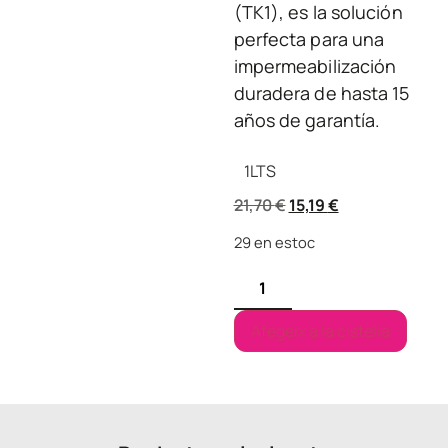
(TK1), es la solución
perfecta para una
impermeabilización
duradera de hasta 15
años de garantía.
1
LTS
21,70
€
15,19
€
29 en estoc
Afegeix a la cistella