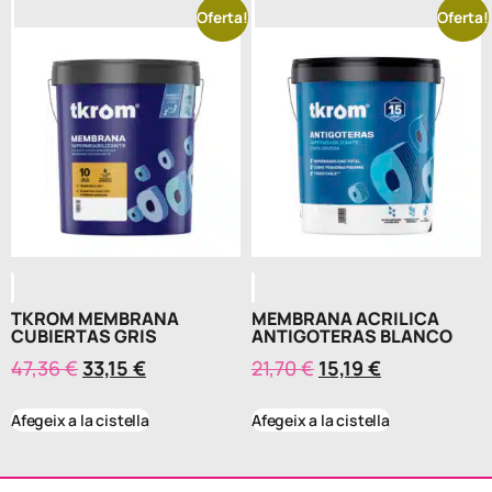
Oferta!
Oferta!
TKROM MEMBRANA
MEMBRANA ACRILICA
CUBIERTAS GRIS
ANTIGOTERAS BLANCO
47,36
€
33,15
€
21,70
€
15,19
€
Afegeix a la cistella
Afegeix a la cistella