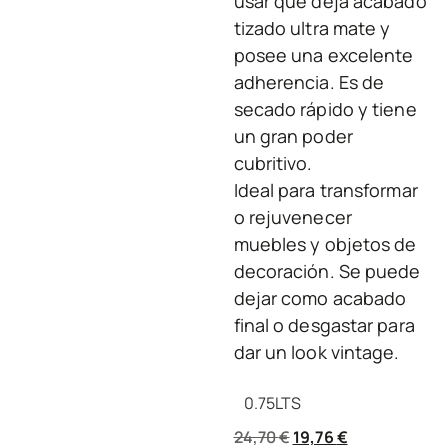
usar que deja acabado
tizado ultra mate y
posee una excelente
adherencia. Es de
secado rápido y tiene
un gran poder
cubritivo.
Ideal para transformar
o rejuvenecer
muebles y objetos de
decoración. Se puede
dejar como acabado
final o desgastar para
dar un look vintage.
0.75
LTS
24,70
€
19,76
€