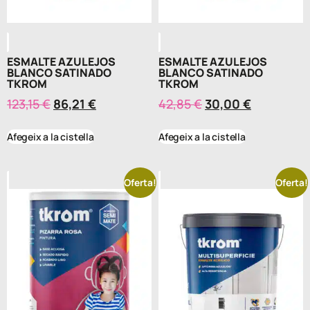
ESMALTE AZULEJOS
ESMALTE AZULEJOS
BLANCO SATINADO
BLANCO SATINADO
TKROM
TKROM
123,15
€
86,21
€
42,85
€
30,00
€
Afegeix a la cistella
Afegeix a la cistella
Oferta!
Oferta!