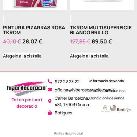
PINTURA PIZARRAS ROSA
TKROM MULTISUPERFICIE
TKROM
BLANCO BRILLO
40,10
€
28,07
€
127,85
€
89,50
€
Afegeix a la cistella
Afegeix a la cistella
Informació de venda
972 22 23 22
oficina@hiperdecoracio.com
Entrega i devolucions
Carrer Barcelona,
Condicions de venda
Tot en pintura i
481, 17003 Girona
decoració
Botigues
Política de privacitat