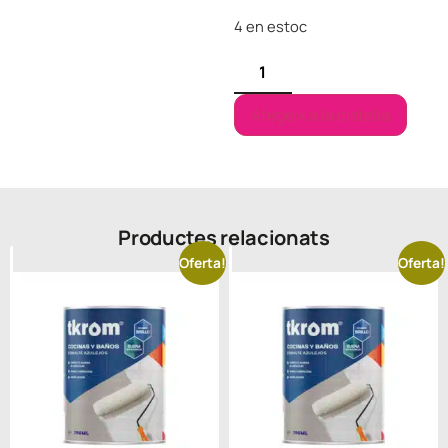
4 en estoc
Afegeix a la cistella
Productes relacionats
Oferta!
Oferta!