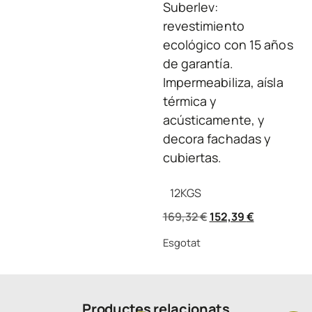
Suberlev:
revestimiento
ecológico con 15 años
de garantía.
Impermeabiliza, aísla
térmica y
acústicamente, y
decora fachadas y
cubiertas.
12
KGS
169,32
€
152,39
€
Esgotat
Productes relacionats