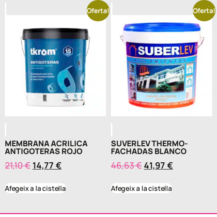
Oferta!
Oferta!
MEMBRANA ACRILICA
SUVERLEV THERMO-
ANTIGOTERAS ROJO
FACHADAS BLANCO
21,10
€
14,77
€
46,63
€
41,97
€
Afegeix a la cistella
Afegeix a la cistella