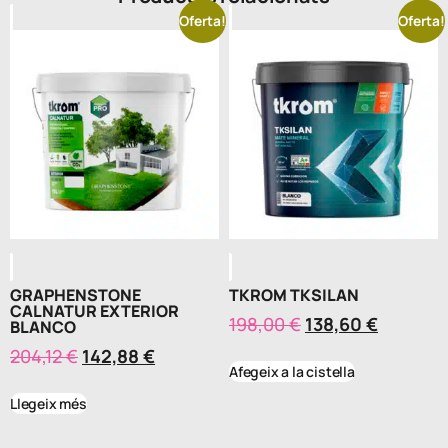
Oferta!
Oferta!
GRAPHENSTONE
TKROM TKSILAN
CALNATUR EXTERIOR
198,00
€
138,60
€
BLANCO
204,12
€
142,88
€
Afegeix a la cistella
Llegeix més